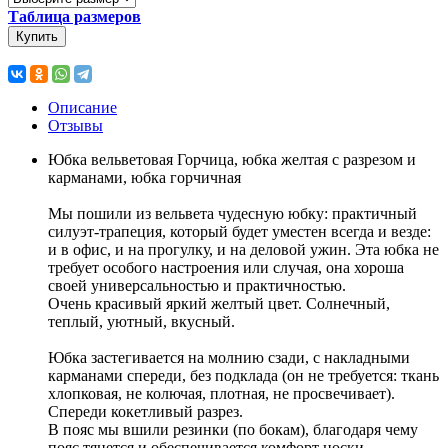
Таблица размеров
Купить
Описание
Отзывы
Юбка вельветовая Горчица, юбка желтая с разрезом и
карманами, юбка горчичная
Мы пошили из вельвета чудесную юбку: практичный
силуэт-трапеция, который будет уместен всегда и везде:
и в офис, и на прогулку, и на деловой ужин. Эта юбка не
требует особого настроения или случая, она хороша
своей универсальностью и практичностью.
Очень красивый яркий желтый цвет. Солнечный,
теплый, уютный, вкусный.
Юбка застегивается на молнию сзади, с накладными
карманами спереди, без подклада (он не требуется: ткань
хлопковая, не колючая, плотная, не просвечивает).
Спереди кокетливый разрез.
В пояс мы вшили резинки (по бокам), благодаря чему
пояс тянется и обеспечивается комфорт носки.