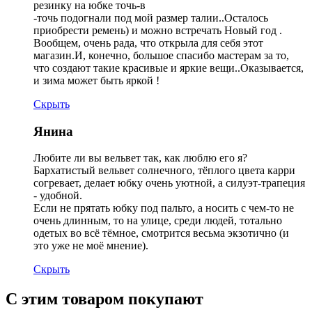
резинку на юбке точь-в
-точь подогнали под мой размер талии..Осталось
приобрести ремень) и можно встречать Новый год .
Вообщем, очень рада, что открыла для себя этот
магазин.И, конечно, большое спасибо мастерам за то,
что создают такие красивые и яркие вещи..Оказывается,
и зима может быть яркой !
Скрыть
Янина
Любите ли вы вельвет так, как люблю его я?
Бархатистый вельвет солнечного, тёплого цвета карри
согревает, делает юбку очень уютной, а силуэт-трапеция
- удобной.
Если не прятать юбку под пальто, а носить с чем-то не
очень длинным, то на улице, среди людей, тотально
одетых во всё тёмное, смотрится весьма экзотично (и
это уже не моё мнение).
Скрыть
С этим товаром покупают