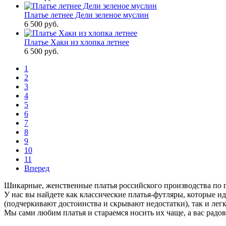
Платье летнее Дели зеленое муслин
6 500
руб.
Платье Хаки из хлопка летнее
6 500
руб.
1
2
3
4
5
6
7
8
9
10
11
Вперед
Шикарные, женственные платья российского производства по
У нас вы найдете как классические платья-футляры, которые ид
(подчеркивают достоинства и скрывают недостатки), так и лег
Мы сами любим платья и стараемся носить их чаще, а вас радо