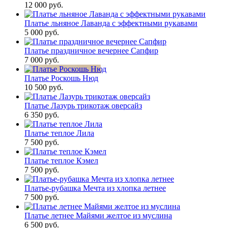
12 000
руб.
Платье льняное Лаванда с эффектными рукавами
5 000
руб.
Платье праздничное вечернее Сапфир
7 000
руб.
Платье Роскошь Нюд
10 500
руб.
Платье Лазурь трикотаж оверсайз
6 350
руб.
Платье теплое Лила
7 500
руб.
Платье теплое Кэмел
7 500
руб.
Платье-рубашка Мечта из хлопка летнее
7 500
руб.
Платье летнее Майями желтое из муслина
6 500
руб.