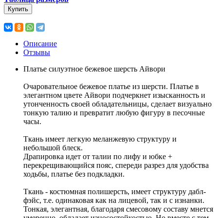
Купить
Описание
Отзывы
Платье силуэтное бежевое шерсть Айвори
Очаровательное бежевое платье из шерсти. Платье в
элегантном цвете Айвори подчеркнет изысканность и
утонченность своей обладательницы, сделает визуально
тонкую талию и превратит любую фигуру в песочные
часы.
Ткань имеет легкую меланжевую структуру и
небольшой блеск.
Драпировка идет от талии по лифу и юбке +
перекрещивающийся пояс, спереди разрез для удобства
ходьбы, платье без подкладки.
Ткань - костюмная полишерсть, имеет структуру дабл-
фэйс, т.е. одинаковая как на лицевой, так и с изнанки.
Тонкая, элегантная, благодаря смесовому составу мнется
умеренно, обладает износостойкостью. Но вместе с тем