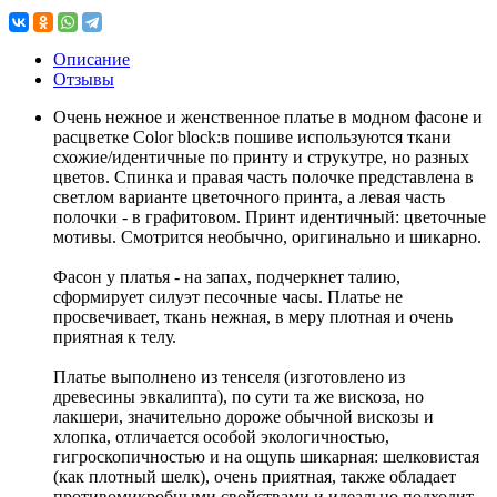
Описание
Отзывы
Очень нежное и женственное платье в модном фасоне и
расцветке Color block:в пошиве используются ткани
схожие/идентичные по принту и струкутре, но разных
цветов. Спинка и правая часть полочке представлена в
светлом варианте цветочного принта, а левая часть
полочки - в графитовом. Принт идентичный: цветочные
мотивы. Смотрится необычно, оригинально и шикарно.
Фасон у платья - на запах, подчеркнет талию,
сформирует силуэт песочные часы. Платье не
просвечивает, ткань нежная, в меру плотная и очень
приятная к телу.
Платье выполнено из тенселя (изготовлено из
древесины эвкалипта), по сути та же вискоза, но
лакшери, значительно дороже обычной вискозы и
хлопка, отличается особой экологичностью,
гигроскопичностью и на ощупь шикарная: шелковистая
(как плотный шелк), очень приятная, также обладает
противомикробными свойствами и идеально подходит