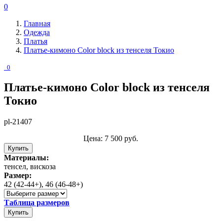
0
Главная
Одежда
Платья
Платье-кимоно Color block из тенселя Токио
0
Платье-кимоно Color block из тенселя
Токио
pl-21407
Цена:
7 500
руб.
Купить
Материалы:
тенсел, вискоза
Размер:
42 (42-44+), 46 (46-48+)
Таблица размеров
Купить