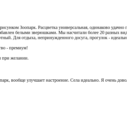
 рисунком Зоопарк. Расцветка универсальная, одинаково удачно
азбавлен белыми зверюшками. Мы насчитали более 20 разных ви
ный. Для отдыха, непринужденного досуга, прогулок - идеальн
тво - премиум!
ы при желании.
опарк, вообще улучшает настроение. Села идеально. Я очень до